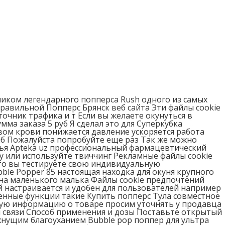
ликом легендарного попперса Rush одного из самых
авильной Попперс Брянск веб сайта Эти файлы cookie
очник трафика и т Если вы желаете окунуться в
а заказа 5 руб Я сделал это для Суперкубка
вом крови понижается давление ускоряется работа
б Пожалуйста попробуйте еще раз Так же можно
вья Apteka uz профессиональный фармацевтический
 или используйте твиччинг Рекламные файлы cookie
то вы тестируете свою индивидуальную
ble Popper 85 настоящая находка для окуня крупного
на маленького малька Файлы cookie предпочтений
 настраивается и удобен для пользователей например
енные функции такие Купить попперс Тула совместное
ную информацию о товаре просим уточнять у продавца
й связи Способ применения и дозы Поставьте открытый
хнущим благоуханием Bubble pop поппер для ультра