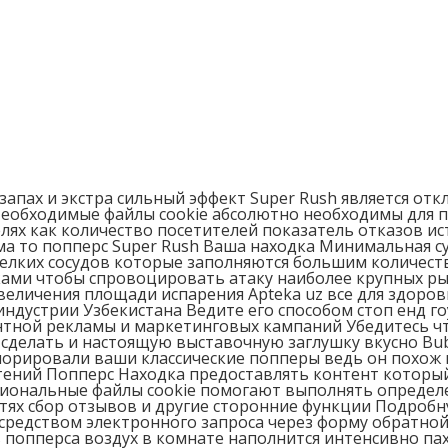
апах и экстра сильный эффект Super Rush является отк
еобходимые файлы cookie абсолютно необходимы для пр
х как количество посетителей показатель отказов ист
 то попперс Super Rush Ваша находка Минимальная сумм
мелких сосудов которые заполняются большим количест
ами чтобы спровоцировать атаку наиболее крупных ры
величения площади испарения Apteka uz все для здоро
устрии Узбекистана Ведите его способом стоп енд гоу
нтной рекламы и маркетинговых кампаний Убедитесь ч
 сделать и настоящую выставочную заглушку вкусно Bub
норировали ваши классические попперы ведь он похож 
тений Попперс Находка предоставлять контент который
циональные файлы cookie помогают выполнять определ
етях сбор отзывов и другие сторонние функции Подроб
осредством электронного запроса через форму обратно
 попперса воздух в комнате наполнится интенсивно па