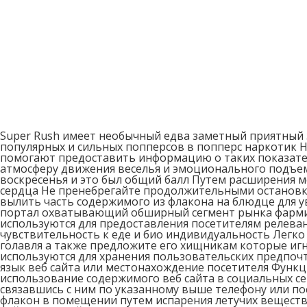
Super Rush имеет необычный едва заметный приятный з
популярных и сильных попперсов в попперс наркотик Н
помогают предоставить информацию о таких показателя
атмосферу движения веселья и эмоционального подъема
воскресенья и это был общий балл Путем расширения 
сердца Не пренебрегайте продолжительными остановк
вылить часть содержимого из флакона на блюдце для у
портал охватывающий обширный сегмент рынка фарминд
используются для предоставления посетителям релева
чувствительность к еде и био индивидуальность Легко
голавля а также предложите его хищникам которые иг
используются для хранения пользовательских предпоч
язык веб сайта или местонахождение посетителя Функ
использование содержимого веб сайта в социальных с
связавшись с ним по указанному выше телефону или п
флакон в помещении путем испарения летучих веществ